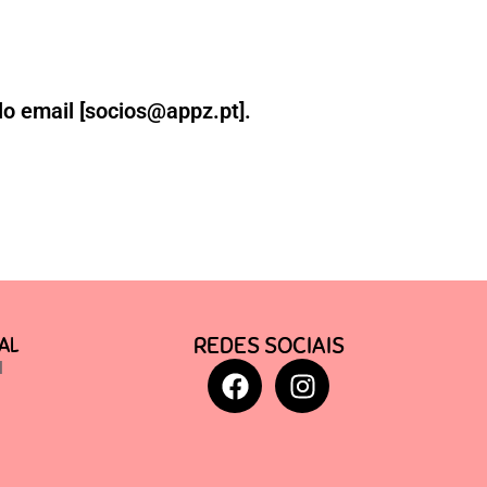
lo email [socios@appz.pt].
REDES SOCIAIS
AL
l