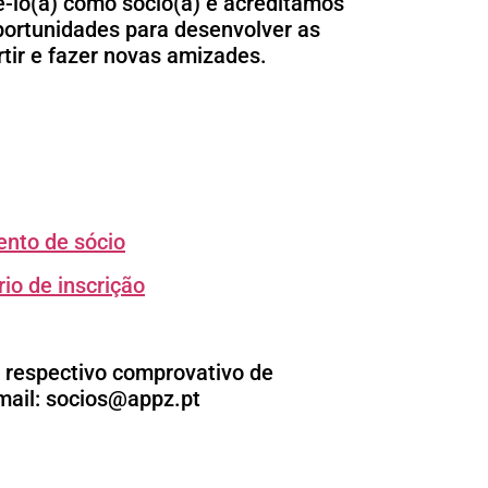
-lo(a) como sócio(a) e acreditamos
portunidades para desenvolver as
rtir e fazer novas amizades.
nto de sócio
io de inscrição
e respectivo comprovativo de
ail: socios@appz.pt