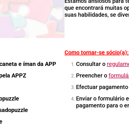
Estamos ansiosos para tê
que encontrará muitas o
suas habilidades, se dive
Como tornar-se sócio(a):
, caneta e íman da APP
Consultar o
regulame
 pela APPZ
Preencher o
formulár
Efectuar pagamento
dopuzzle
Enviar o formulário 
pagamento para o em
asadopuzzle
e