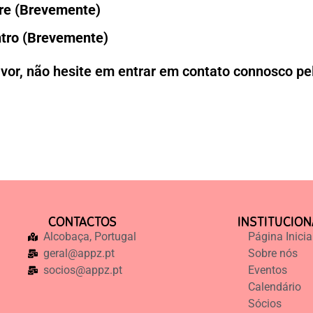
ore (Brevemente)
ntro (Brevemente)
avor, não hesite em entrar em contato connosco pe
CONTACTOS
INSTITUCION
Alcobaça, Portugal
Página Inicia
geral@appz.pt
Sobre nós
socios@appz.pt
Eventos
Calendário
Sócios